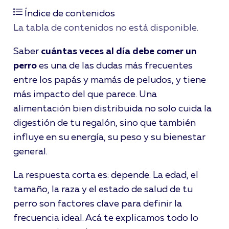
alimentación bien distribuida no solo cuida
Índice de contenidos
la digestión de tu regalón, sino que también
La tabla de contenidos no está disponible.
influye en su energía, su peso y su bienestar
general. […]
Saber
cuántas veces al día debe comer un
perro
es una de las dudas más frecuentes
entre los papás y mamás de peludos, y tiene
más impacto del que parece. Una
alimentación bien distribuida no solo cuida la
digestión de tu regalón, sino que también
influye en su energía, su peso y su bienestar
general.
La respuesta corta es: depende. La edad, el
tamaño, la raza y el estado de salud de tu
perro son factores clave para definir la
frecuencia ideal. Acá te explicamos todo lo