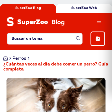
SuperZoo Blog
SuperZoo Web
Abrir catego
Inicio
Perros
¿Cuántas veces al día debe comer un perro? Guía
completa