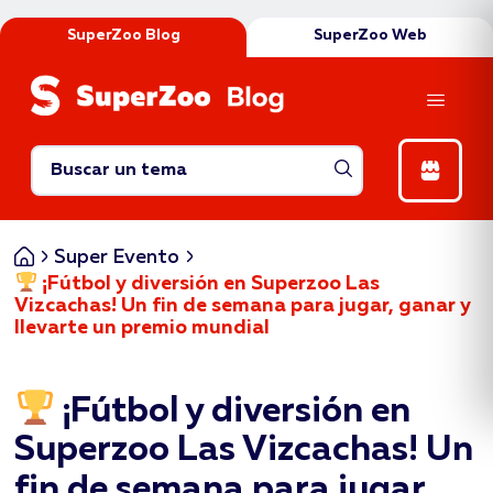
SuperZoo Blog
SuperZoo Web
Abrir catego
Inicio
Super Evento
¡Fútbol y diversión en Superzoo Las
Vizcachas! Un fin de semana para jugar, ganar y
llevarte un premio mundial
¡Fútbol y diversión en
Superzoo Las Vizcachas! Un
fin de semana para jugar,