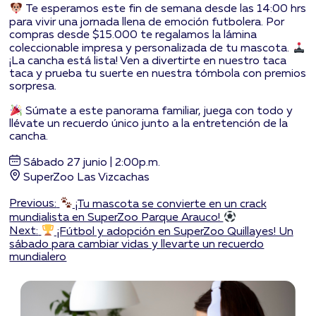
Te esperamos este fin de semana desde las 14:00 hrs
para vivir una jornada llena de emoción futbolera. Por
compras desde $15.000 te regalamos la lámina
coleccionable impresa y personalizada de tu mascota.
¡La cancha está lista! Ven a divertirte en nuestro taca
taca y prueba tu suerte en nuestra tómbola con premios
sorpresa.
Súmate a este panorama familiar, juega con todo y
llévate un recuerdo único junto a la entretención de la
cancha.
Sábado 27 junio | 2:00p.m.
SuperZoo Las Vizcachas
Navegación
Previous:
¡Tu mascota se convierte en un crack
mundialista en SuperZoo Parque Arauco!
de
Next:
¡Fútbol y adopción en SuperZoo Quillayes! Un
entradas
sábado para cambiar vidas y llevarte un recuerdo
mundialero