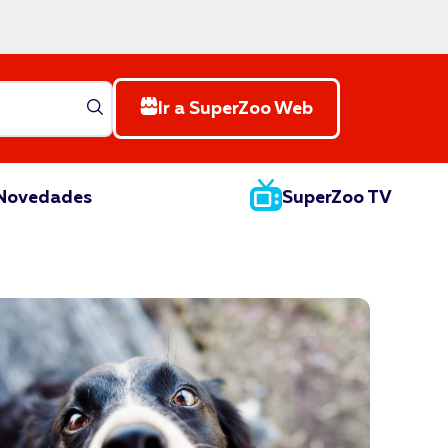
Ir a SuperZoo Web
Novedades
SuperZoo TV