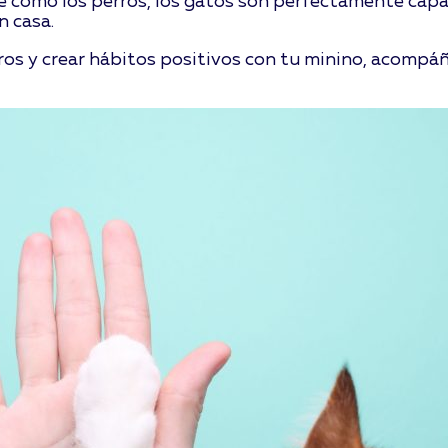
 como los perros, los gatos son perfectamente capa
n casa.
aros y crear hábitos positivos con tu minino, acompá