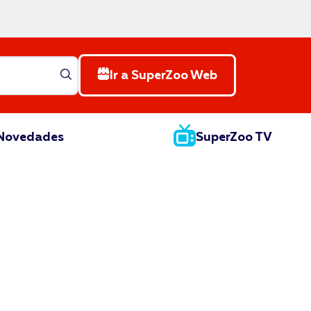
Ir a SuperZoo Web
Novedades
SuperZoo TV