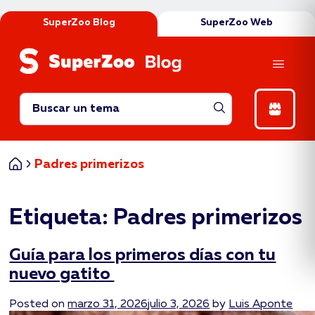
SuperZoo Blog
SuperZoo Web
Abrir catego
Inicio
Padres primerizos
Etiqueta:
Padres primerizos
Guía para los primeros días con tu
nuevo gatito
Posted on
marzo 31, 2026
julio 3, 2026
by
Luis Aponte