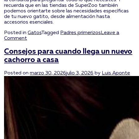
la consulta para preguntar todo lo que necesites. Y
recuerda que en las tiendas de SuperZoo también
podemos orientarte sobre las necesidades específicas
de tu nuevo gatito, desde alimentación hasta
accesorios esenciales.
Posted in
Gatos
Tagged
Padres primerizos
Leave a
on
Comment
Guía
para
Consejos para cuando llega un nuevo
los
cachorro a casa
primeros
días
con
Posted on
marzo 30, 2026
julio 3, 2026
by
Luis Aponte
tu
nuevo
gatito