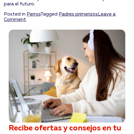
para el futuro.
Posted in
Perros
Tagged
Padres primerizos
Leave a
on
Comment
Consejos
para
cuando
llega
un
nuevo
cachorro
a
casa
Recibe ofertas y consejos en tu